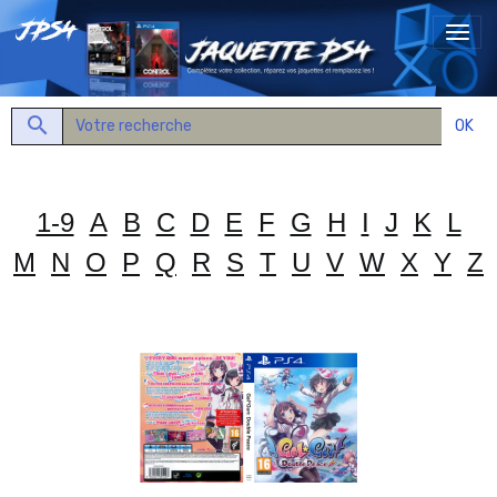
OK
1-9
A
B
C
D
E
F
G
H
I
J
K
L
M
N
O
P
Q
R
S
T
U
V
W
X
Y
Z