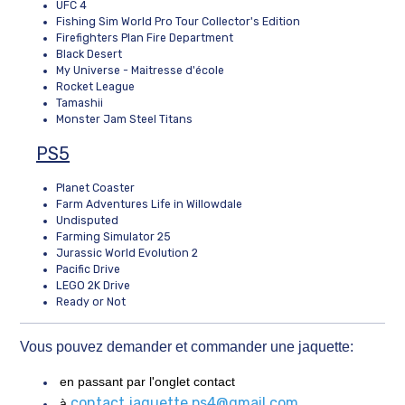
UFC 4
Fishing Sim World Pro Tour Collector's Edition
Firefighters Plan Fire Department
Black Desert
My Universe - Maitresse d'école
Rocket League
Tamashii
Monster Jam Steel Titans
PS5
Planet Coaster
Farm Adventures Life in Willowdale
Undisputed
Farming Simulator 25
Jurassic World Evolution 2
Pacific Drive
LEGO 2K Drive
Ready or Not
Vous pouvez demander et commander une jaquette:
en passant par l'onglet contact
contact.jaquette.ps4@gmail.com
à