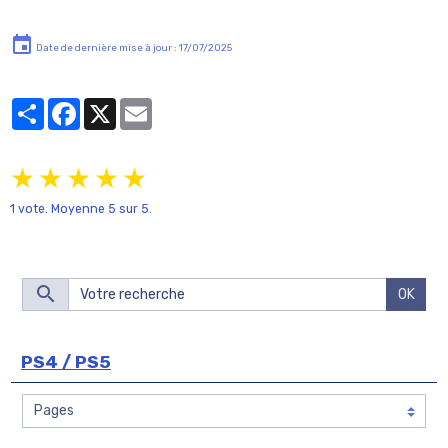
Date de dernière mise à jour : 17/07/2025
Partager
Facebook
X
Email
★
★
★
★
★
1
vote. Moyenne
5
sur 5.
OK
PS4 / PS5