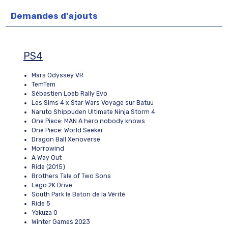
Demandes d'ajouts
PS4
Mars Odyssey VR
TemTem
Sébastien Loeb Rally Evo
Les Sims 4 x Star Wars Voyage sur Batuu
Naruto Shippuden Ultimate Ninja Storm 4
One Piece: MAN A hero nobody knows
One Piece: World Seeker
Dragon Ball Xenoverse
Morrowind
A Way Out
Ride (2015)
Brothers Tale of Two Sons
Lego 2K Drive
South Park le Baton de la Vérité
Ride 5
Yakuza 0
Winter Games 2023