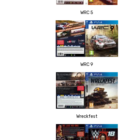
WRC 5
WRC 9
Wreckfest