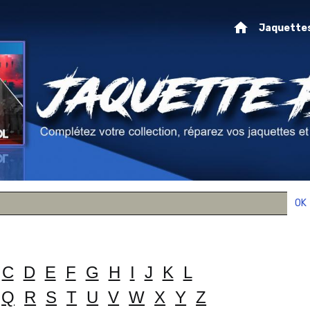
Jaquette
OK
C
D
E
F
G
H
I
J
K
L
Q
R
S
T
U
V
W
X
Y
Z