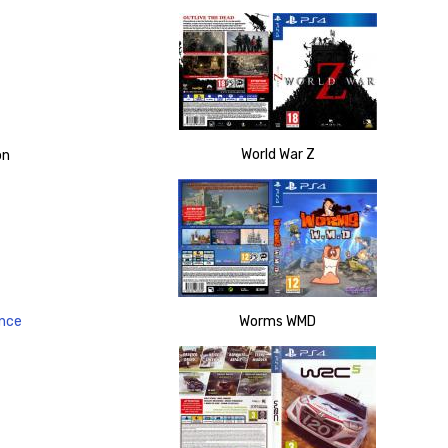
World War Z
on
ance
Worms WMD