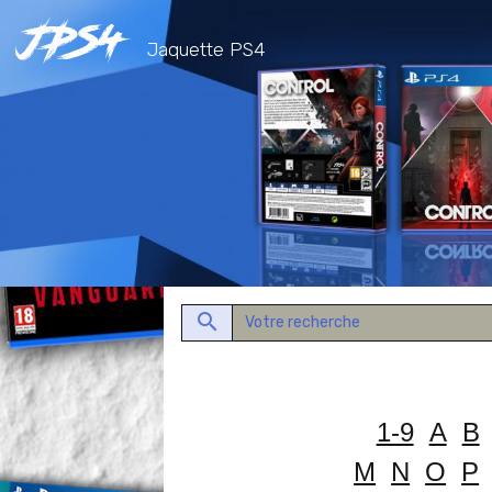
Jaquette PS4
1-9
A
B
M
N
O
P