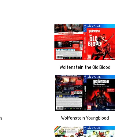
Wolfenstein the Old Blood
Wolfenstein Youngblood
h