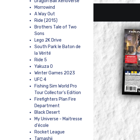
Dragon Ball Xenoverse
Morrowind
A Way Out
Ride (2015)
Brothers Tale of Two
Sons
Lego 2K Drive
South Park le Baton de
la Vérité
Ride 5
Yakuza 0
Winter Games 2023
UFC 4
Fishing Sim World Pro
Tour Collector's Edition
Firefighters Plan Fire
Department
Black Desert
My Universe - Maitresse
d'école
Rocket League
Tamashii