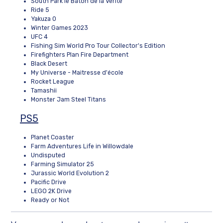
South Park le Baton de la Vérité
Ride 5
Yakuza 0
Winter Games 2023
UFC 4
Fishing Sim World Pro Tour Collector's Edition
Firefighters Plan Fire Department
Black Desert
My Universe - Maitresse d'école
Rocket League
Tamashii
Monster Jam Steel Titans
PS5
Planet Coaster
Farm Adventures Life in Willowdale
Undisputed
Farming Simulator 25
Jurassic World Evolution 2
Pacific Drive
LEGO 2K Drive
Ready or Not