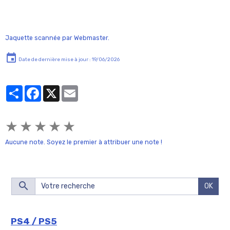
Jaquette scannée par Webmaster.
Date de dernière mise à jour : 19/06/2026
Partager
Facebook
X
Email
★
★
★
★
★
Aucune note. Soyez le premier à attribuer une note !
OK
PS4 / PS5