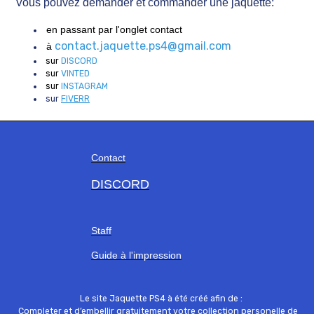
Vous pouvez demander et commander une jaquette:
en passant par l'onglet contact
contact.jaquette.ps4@gmail.com
à
sur
DISCORD
sur
VINTED
sur
INSTAGRAM
sur
FIVERR
Contact
DISCORD
Staff
Guide à l'impression
Le site Jaquette PS4 à été créé afin de :
Completer et d’embellir gratuitement votre collection personelle de