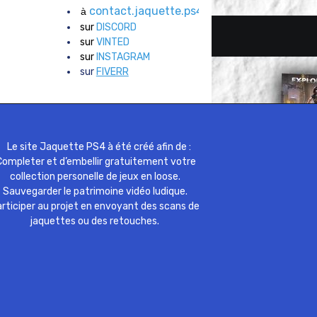
contact.jaquette.ps4@gmail.com
à
sur
DISCORD
sur
VINTED
sur
INSTAGRAM
sur
FIVERR
Le site Jaquette PS4 à été créé afin de :
ompleter et d’embellir gratuitement votre
collection personelle de jeux en loose.
Sauvegarder le patrimoine vidéo ludique.
rticiper au projet en envoyant des scans de
jaquettes ou des retouches.