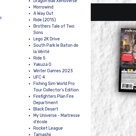
Dragon Ball Xenoverse
Morrowind
A Way Out
e
Ride (2015)
Brothers Tale of Two
Sons
Lego 2K Drive
South Park le Baton de
la Vérité
Ride 5
Yakuza 0
Winter Games 2023
UFC 4
Fishing Sim World Pro
Tour Collector's Edition
Firefighters Plan Fire
Department
Black Desert
My Universe - Maitresse
d'école
Rocket League
Tamashii