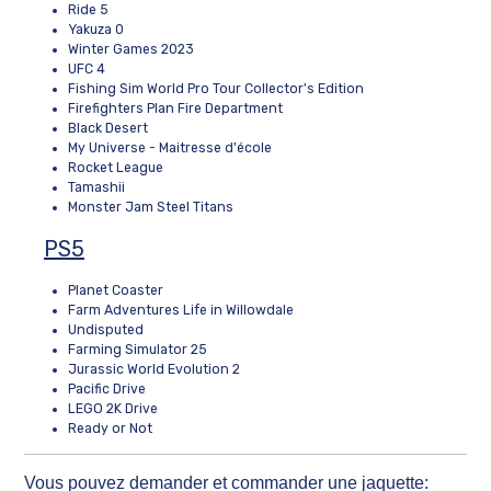
Ride 5
Yakuza 0
Winter Games 2023
UFC 4
Fishing Sim World Pro Tour Collector's Edition
Firefighters Plan Fire Department
Black Desert
My Universe - Maitresse d'école
Rocket League
Tamashii
Monster Jam Steel Titans
PS5
Planet Coaster
Farm Adventures Life in Willowdale
Undisputed
Farming Simulator 25
Jurassic World Evolution 2
Pacific Drive
LEGO 2K Drive
Ready or Not
Vous pouvez demander et commander une jaquette: