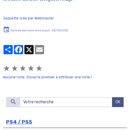
Jaquette crée par Webmaster.
Date de dernière mise à jour : 23/09/2025
Partager
Facebook
X
Email
★
★
★
★
★
Aucune note. Soyez le premier à attribuer une note !
OK
PS4 / PS5