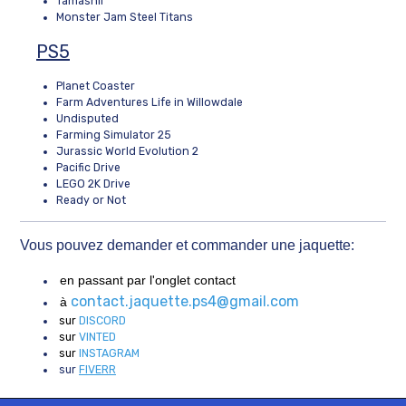
Tamashii
Monster Jam Steel Titans
PS5
Planet Coaster
Farm Adventures Life in Willowdale
Undisputed
Farming Simulator 25
Jurassic World Evolution 2
Pacific Drive
LEGO 2K Drive
Ready or Not
Vous pouvez demander et commander une jaquette:
en passant par l'onglet contact
contact.jaquette.ps4@gmail.com
à
sur
DISCORD
sur
VINTED
sur
INSTAGRAM
sur
FIVERR