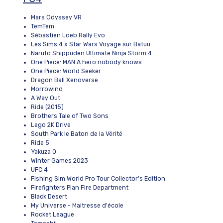
Mars Odyssey VR
TemTem
Sébastien Loeb Rally Evo
Les Sims 4 x Star Wars Voyage sur Batuu
Naruto Shippuden Ultimate Ninja Storm 4
One Piece: MAN A hero nobody knows
One Piece: World Seeker
Dragon Ball Xenoverse
Morrowind
A Way Out
Ride (2015)
Brothers Tale of Two Sons
Lego 2K Drive
South Park le Baton de la Vérité
Ride 5
Yakuza 0
Winter Games 2023
UFC 4
Fishing Sim World Pro Tour Collector's Edition
Firefighters Plan Fire Department
Black Desert
My Universe - Maitresse d'école
Rocket League