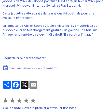
japonais de 2022 développé par Gust. Il est sorti en février 2022 pour
Microsoft Windows, Nintendo Switch et PlayStation 4.
Cette jaquette a été scanée dans une qualité optimale pour une
meilleure impression .
La jaquette de Atelier Sophie 2 L'alchimiste du rêve mystérieux est
disponible ici en téléchargement gratuit. Clic gauche une fois sur
l'image , une fenêtre va s'ouvrir. Clic droit "Enregistrer l'image".
Jaquette crée par Webmaster.
Date de dernière mise à jour : 22/01/2024
Partager
Facebook
X
Email
★
★
★
★
★
Aucune note. Soyez le premier à attribuer une note !