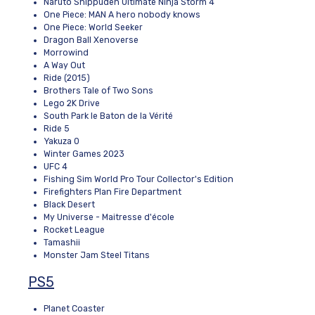
Naruto Shippuden Ultimate Ninja Storm 4
One Piece: MAN A hero nobody knows
One Piece: World Seeker
Dragon Ball Xenoverse
Morrowind
A Way Out
Ride (2015)
Brothers Tale of Two Sons
Lego 2K Drive
South Park le Baton de la Vérité
Ride 5
Yakuza 0
Winter Games 2023
UFC 4
Fishing Sim World Pro Tour Collector's Edition
Firefighters Plan Fire Department
Black Desert
My Universe - Maitresse d'école
Rocket League
Tamashii
Monster Jam Steel Titans
PS5
Planet Coaster