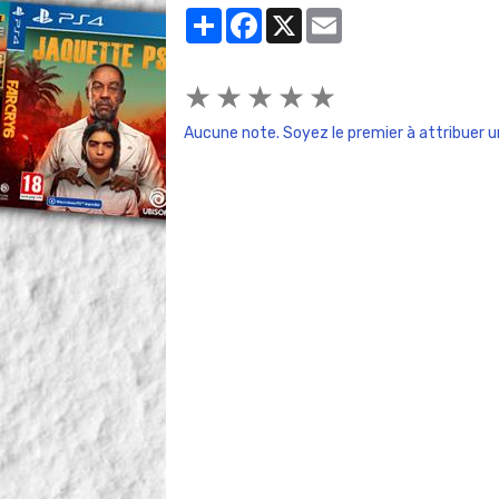
Partager
Facebook
X
Email
★
★
★
★
★
Aucune note. Soyez le premier à attribuer u