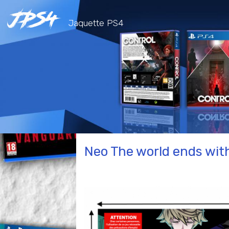
Jaquette PS4
Neo The world ends wit