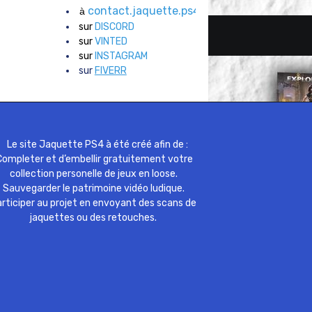
contact.jaquette.ps4@gmail.com
à
sur
DISCORD
sur
VINTED
sur
INSTAGRAM
sur
FIVERR
Le site Jaquette PS4 à été créé afin de :
ompleter et d’embellir gratuitement votre
collection personelle de jeux en loose.
Sauvegarder le patrimoine vidéo ludique.
rticiper au projet en envoyant des scans de
jaquettes ou des retouches.