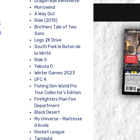
Dragon Ball Xenoverse
Morrowind
A Way Out
Ride (2015)
t
Brothers Tale of Two
s
Sons
Lego 2K Drive
South Park le Baton de
la Vérité
Ride 5
Yakuza 0
Winter Games 2023
UFC 4
Fishing Sim World Pro
Tour Collector's Edition
Firefighters Plan Fire
Department
Black Desert
My Universe - Maitresse
d'école
Rocket League
Tamashii