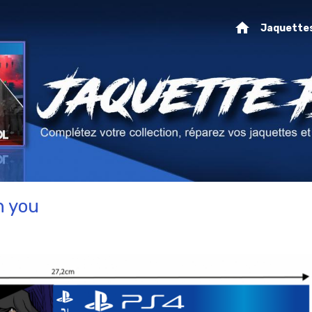
Jaquette
h you