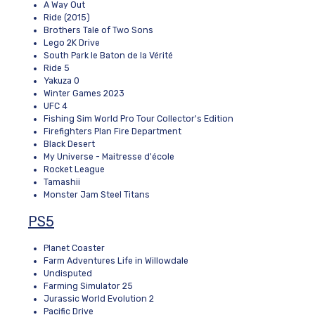
A Way Out
Ride (2015)
Brothers Tale of Two Sons
Lego 2K Drive
South Park le Baton de la Vérité
Ride 5
Yakuza 0
Winter Games 2023
UFC 4
Fishing Sim World Pro Tour Collector's Edition
Firefighters Plan Fire Department
Black Desert
My Universe - Maitresse d'école
Rocket League
Tamashii
Monster Jam Steel Titans
PS5
Planet Coaster
Farm Adventures Life in Willowdale
Undisputed
Farming Simulator 25
Jurassic World Evolution 2
Pacific Drive