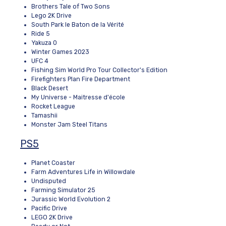
Brothers Tale of Two Sons
Lego 2K Drive
South Park le Baton de la Vérité
Ride 5
Yakuza 0
Winter Games 2023
UFC 4
Fishing Sim World Pro Tour Collector's Edition
Firefighters Plan Fire Department
Black Desert
My Universe - Maitresse d'école
Rocket League
Tamashii
Monster Jam Steel Titans
PS5
Planet Coaster
Farm Adventures Life in Willowdale
Undisputed
Farming Simulator 25
Jurassic World Evolution 2
Pacific Drive
LEGO 2K Drive