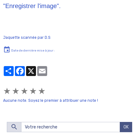
"Enregistrer l'image".
Jaquette scannée par D.S
Date de dernière mise à jour :
Partager
Facebook
X
Email
★
★
★
★
★
Aucune note. Soyez le premier à attribuer une note !
OK