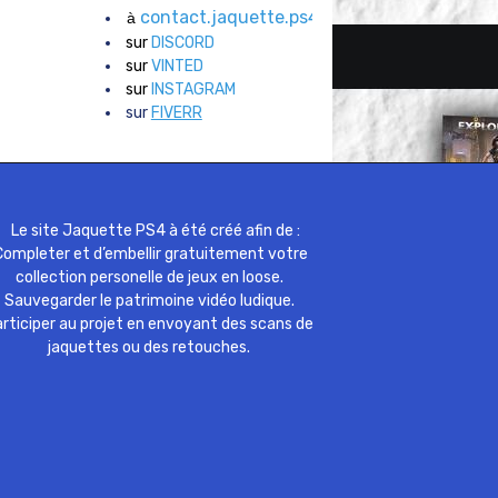
contact.jaquette.ps4@gmail.com
à
sur
DISCORD
sur
VINTED
sur
INSTAGRAM
sur
FIVERR
Le site Jaquette PS4 à été créé afin de :
ompleter et d’embellir gratuitement votre
collection personelle de jeux en loose.
Sauvegarder le patrimoine vidéo ludique.
rticiper au projet en envoyant des scans de
jaquettes ou des retouches.