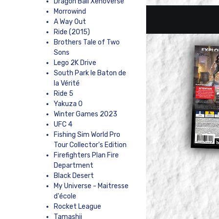
Dragon Ball Xenoverse
Morrowind
A Way Out
Ride (2015)
Brothers Tale of Two
Sons
Lego 2K Drive
t
South Park le Baton de
la Vérité
Ride 5
Yakuza 0
Winter Games 2023
UFC 4
Fishing Sim World Pro
Tour Collector's Edition
Firefighters Plan Fire
Department
Black Desert
My Universe - Maitresse
d'école
Rocket League
Tamashii