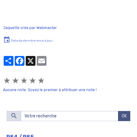
Jaquette crée par Webmaster
Date de dernière mise à jour :
Partager
Facebook
X
Email
★
★
★
★
★
Aucune note. Soyez le premier à attribuer une note !
OK
PS4 / PS5