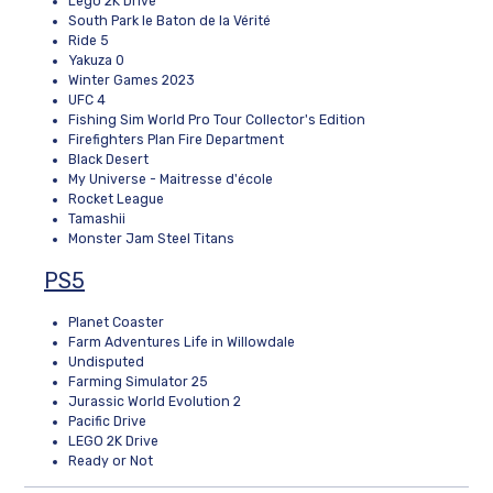
Lego 2K Drive
South Park le Baton de la Vérité
Ride 5
Yakuza 0
Winter Games 2023
UFC 4
Fishing Sim World Pro Tour Collector's Edition
Firefighters Plan Fire Department
Black Desert
My Universe - Maitresse d'école
Rocket League
Tamashii
Monster Jam Steel Titans
PS5
Planet Coaster
Farm Adventures Life in Willowdale
Undisputed
Farming Simulator 25
Jurassic World Evolution 2
Pacific Drive
LEGO 2K Drive
Ready or Not