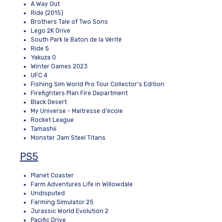
A Way Out
Ride (2015)
Brothers Tale of Two Sons
Lego 2K Drive
South Park le Baton de la Vérité
Ride 5
Yakuza 0
Winter Games 2023
UFC 4
Fishing Sim World Pro Tour Collector's Edition
Firefighters Plan Fire Department
Black Desert
My Universe - Maitresse d'école
Rocket League
Tamashii
Monster Jam Steel Titans
PS5
Planet Coaster
Farm Adventures Life in Willowdale
Undisputed
Farming Simulator 25
Jurassic World Evolution 2
Pacific Drive