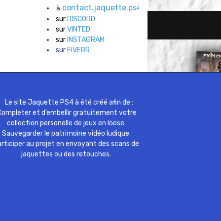
contact.jaquette.ps4@gmail.com
à
sur
DISCORD
sur
VINTED
sur
INSTAGRAM
sur
FIVERR
Le site Jaquette PS4 à été créé afin de :
ompleter et d’embellir gratuitement votre
collection personelle de jeux en loose.
Sauvegarder le patrimoine vidéo ludique.
rticiper au projet en envoyant des scans de
jaquettes ou des retouches.