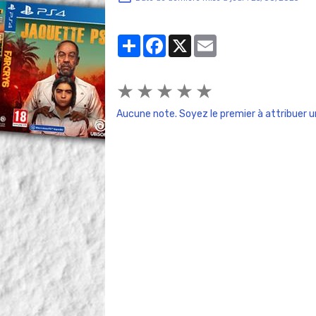
Partager
Facebook
X
Email
★
★
★
★
★
Aucune note. Soyez le premier à attribuer u