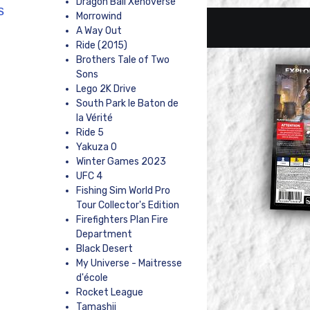
Dragon Ball Xenoverse
s
Morrowind
A Way Out
Ride (2015)
Brothers Tale of Two
Sons
Lego 2K Drive
South Park le Baton de
la Vérité
Ride 5
Yakuza 0
.
Winter Games 2023
UFC 4
Fishing Sim World Pro
Tour Collector's Edition
Firefighters Plan Fire
Department
Black Desert
My Universe - Maitresse
d'école
Rocket League
Tamashii