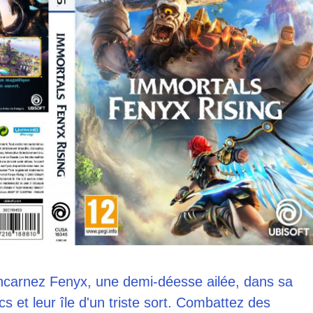
ncarnez Fenyx, une demi-déesse ailée, dans sa
s et leur île d'un triste sort. Combattez des