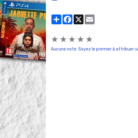
Partager
Facebook
X
Email
★
★
★
★
★
Aucune note. Soyez le premier à attribuer u