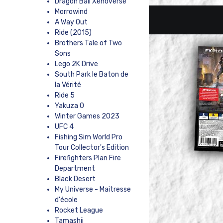
Dragon Ball Xenoverse
Morrowind
A Way Out
Ride (2015)
Brothers Tale of Two
Sons
Lego 2K Drive
South Park le Baton de
la Vérité
Ride 5
Yakuza 0
Winter Games 2023
UFC 4
Fishing Sim World Pro
Tour Collector's Edition
Firefighters Plan Fire
Department
Black Desert
My Universe - Maitresse
d'école
Rocket League
Tamashii