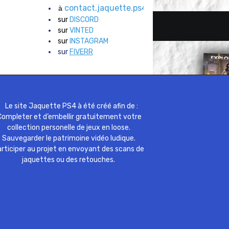
contact.jaquette.ps4@gmail.com
à
sur
DISCORD
sur
VINTED
sur
INSTAGRAM
sur
FIVERR
Le site Jaquette PS4 à été créé afin de :
ompleter et d’embellir gratuitement votre
collection personelle de jeux en loose.
Sauvegarder le patrimoine vidéo ludique.
rticiper au projet en envoyant des scans de
jaquettes ou des retouches.