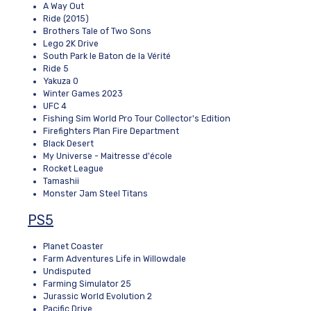
A Way Out
Ride (2015)
Brothers Tale of Two Sons
Lego 2K Drive
South Park le Baton de la Vérité
Ride 5
Yakuza 0
Winter Games 2023
UFC 4
Fishing Sim World Pro Tour Collector's Edition
Firefighters Plan Fire Department
Black Desert
My Universe - Maitresse d'école
Rocket League
Tamashii
Monster Jam Steel Titans
PS5
Planet Coaster
Farm Adventures Life in Willowdale
Undisputed
Farming Simulator 25
Jurassic World Evolution 2
Pacific Drive