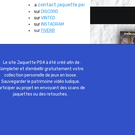
contact.jaquette.ps4@gmail.com
à
sur
DISCORD
sur
VINTED
sur
INSTAGRAM
sur
FIVERR
Le site Jaquette PS4 à été créé afin de :
ompleter et d’embellir gratuitement votre
collection personelle de jeux en loose.
Sauvegarder le patrimoine vidéo ludique.
rticiper au projet en envoyant des scans de
jaquettes ou des retouches.