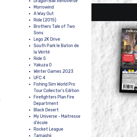
Dragon Ball Xenoverse
Morrowind
A Way Out
Ride (2015)
Brothers Tale of Two
Sons
Lego 2K Drive
South Park le Baton de
la Vérité
Ride 5
Yakuza 0
Winter Games 2023
UFC 4
Fishing Sim World Pro
Tour Collector's Edition
Firefighters Plan Fire
.
Department
Black Desert
My Universe - Maitresse
d'école
Rocket League
Tamashii