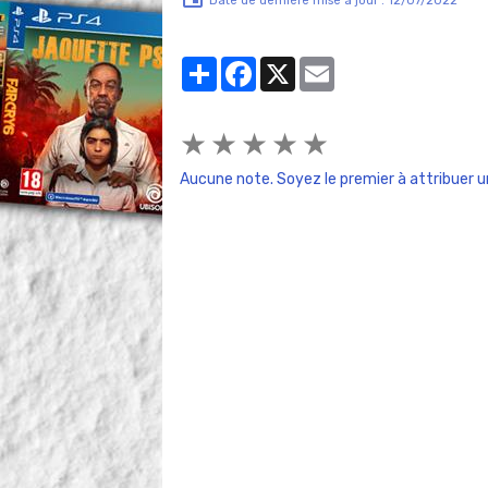
Date de dernière mise à jour : 12/07/2022
Partager
Facebook
X
Email
★
★
★
★
★
Aucune note. Soyez le premier à attribuer u