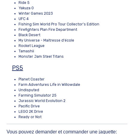
Ride 5
Yakuza 0
Winter Games 2023
UFC 4
Fishing Sim World Pro Tour Collector's Edition
Firefighters Plan Fire Department
Black Desert
My Universe - Maitresse d'école
Rocket League
Tamashii
Monster Jam Steel Titans
PS5
Planet Coaster
Farm Adventures Life in Willowdale
Undisputed
Farming Simulator 25
Jurassic World Evolution 2
Pacific Drive
LEGO 2K Drive
Ready or Not
Vous pouvez demander et commander une jaquette: