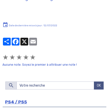
Date de dernière mise à jour : 12/07/2022
Partager
Facebook
X
Email
★
★
★
★
★
Aucune note. Soyez le premier à attribuer une note !
OK
PS4 / PS5